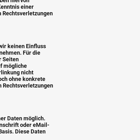
ben hiervon
Kenntnis einer
n Rechtsverletzungen
wir keinen Einfluss
rnehmen. Für die
r Seiten
uf mögliche
linkung nicht
doch ohne konkrete
n Rechtsverletzungen
er Daten möglich.
schrift oder eMail-
 Basis. Diese Daten