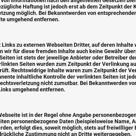
 von Informationen nach den allgemeinen Gesetzen blei
ezügliche Haftung ist jedoch erst ab dem Zeitpunkt der 
etzung möglich. Bei Bekanntwerden von entsprechende
lte umgehend entfernen.
Links zu externen Webseiten Dritter, auf deren Inhalte 
 wir für diese fremden Inhalte auch keine Gewähr übe
 Seiten ist stets der jeweilige Anbieter oder Betreiber de
erlinkten Seiten wurden zum Zeitpunkt der Verlinkung a
üft. Rechtswidrige Inhalte waren zum Zeitpunkt der Ver
ente inhaltliche Kontrolle der verlinkten Seiten ist je
Rechtsverletzung nicht zumutbar. Bei Bekanntwerden vo
 Links umgehend entfernen.
Webseite ist in der Regel ohne Angabe personenbezogen
iten personenbezogene Daten (beispielsweise Name, An
en, erfolgt dies, soweit möglich, stets auf freiwilliger
rückliche Zustimmung nicht an Dritte weitergegeben.