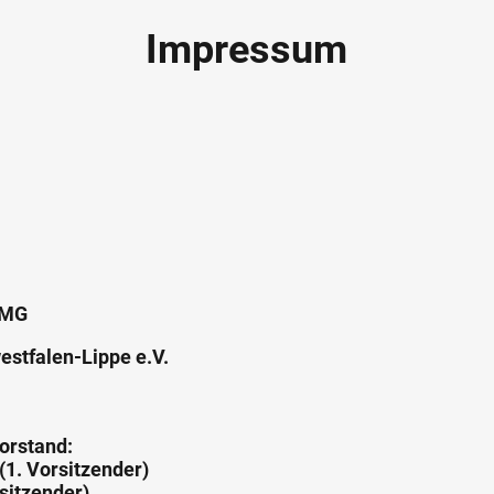
Impressum
TMG
estfalen-Lippe e.V.
orstand:
(1. Vorsitzender)
sitzender)